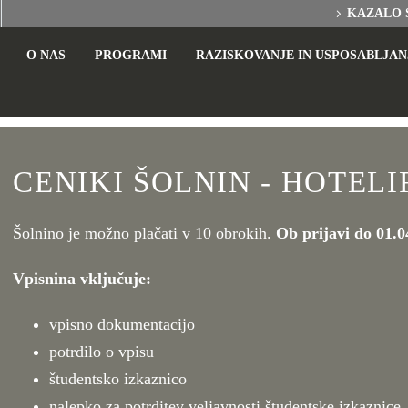
KAZALO 
O NAS
PROGRAMI
RAZISKOVANJE IN USPOSABLJAN
CENIKI ŠOLNIN - HOTEL
Šolnino je možno plačati v 10 obrokih.
Ob prijavi do 01.
Vpisnina vključuje:
vpisno dokumentacijo
potrdilo o vpisu
študentsko izkaznico
nalepko za potrditev veljavnosti študentske izkaznice