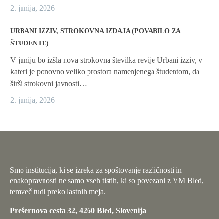
2. junija, 2026
URBANI IZZIV, STROKOVNA IZDAJA (POVABILO ZA
ŠTUDENTE)
V juniju bo izšla nova strokovna številka revije Urbani izziv, v
kateri je ponovno veliko prostora namenjenega študentom, da
širši strokovni javnosti…
2. junija, 2026
Smo institucija, ki se izreka za spoštovanje različnosti in
enakopravnosti ne samo vseh tistih, ki so povezani z VM Bled,
temveč tudi preko lastnih meja.
Prešernova cesta 32, 4260 Bled, Slovenija