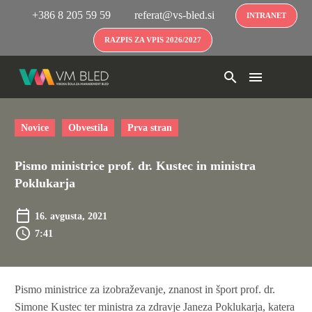
+386 8 205 59 59
referat@vs-bled.si
INTRANET
RAZPIS ZA VPIS 2026/2027
Novice
Obvestila
Prva stran
Pismo ministrice prof. dr. Kustec in ministra
Poklukarja
16. avgusta, 2021
7:41
Pismo ministrice za izobraževanje, znanost in šport prof. dr.
Simone Kustec ter ministra za zdravje Janeza Poklukarja, katera