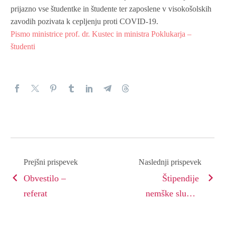
prijazno vse študentke in študente ter zaposlene v visokošolskih
zavodih pozivata k cepljenju proti COVID-19.
Pismo ministrice prof. dr. Kustec in ministra Poklukarja –
študenti
Prejšni prispevek
Naslednji prispevek
Obvestilo –
Štipendije
referat
nemške službe
za akademsko
izmenjavo