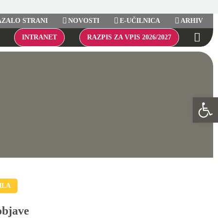
ZALO STRANI
NOVOSTI
E-UČILNICA
ARHIV
INTRANET
RAZPIS ZA VPIS 2026/2027
Open 
ILA
objave