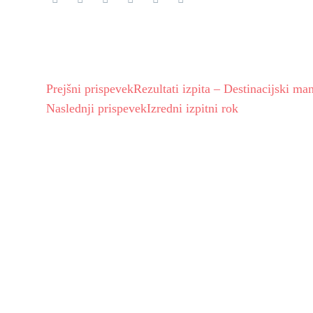
Prejšni prispevek
Rezultati izpita – Destinacijski m
Naslednji prispevek
Izredni izpitni rok