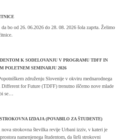
ITNICE
da bo od 26. 06.2026 do 28. 08. 2026 šola zaprta. Želimo
itnice.
UDENTOM K SODELOVANJU V PROGRAMU TDFF IN
 POLETNEM SEMINARJU 2026
Popotniškem združenju Slovenije v okviru mednarodnega
 Different for Future (TDFF) trenutno iščemo nove mlade
 bi se…
, STROKOVNA IZDAJA (POVABILO ZA ŠTUDENTE)
 nova strokovna številka revije Urbani izziv, v kateri je
prostora namenjenega študentom, da širši strokovni