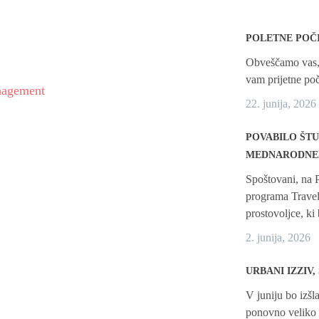
POLETNE POČ
Obveščamo vas, 
vam prijetne poč
anagement
22. junija, 2026
POVABILO ŠT
MEDNARODNEM
Spoštovani, na 
programa Travel
prostovoljce, ki
2. junija, 2026
URBANI IZZIV
V juniju bo izšla
ponovno veliko 