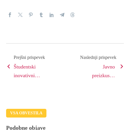
Prejšni prispevek
Naslednji prispevek
Študentski
Javno
inovativni
preizkusno
projekti za
predavanje
družbeno korist
2016 – 2018
VSA OBVESTILA
Podobne objave