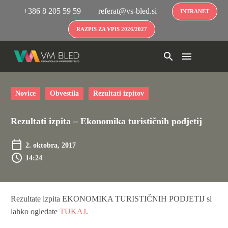
+386 8 205 59 59
referat@vs-bled.si
INTRANET
RAZPIS ZA VPIS 2026/2027
Novice
Obvestila
Rezultati izpitov
Rezultati izpita – Ekonomika turističnih podjetij
2. oktobra, 2017
14:24
Rezultate izpita EKONOMIKA TURISTIČNIH PODJETIJ si
lahko ogledate
TUKAJ
.