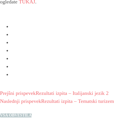
ogledate
TUKAJ
.
Prejšni prispevek
Rezultati izpita – Italijanski jezik 2
Naslednji prispevek
Rezultati izpita – Tematski turizem
VSA OBVESTILA