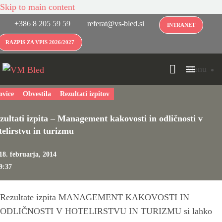
Skip to main content
+386 8 205 59 59
referat@vs-bled.si
INTRANET
RAZPIS ZA VPIS 2026/2027
Menu
ovice
Obvestila
Rezultati izpitov
zultati izpita – Management kakovosti in odličnosti v
telirstvu in turizmu
18. februarja, 2014
9:37
Rezultate izpita MANAGEMENT KAKOVOSTI IN
ODLIČNOSTI V HOTELIRSTVU IN TURIZMU si lahko