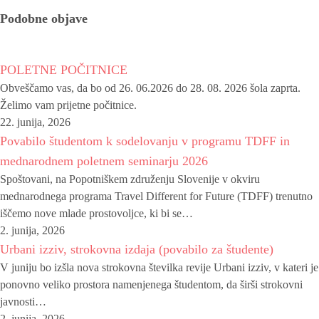
Podobne objave
POLETNE POČITNICE
Obveščamo vas, da bo od 26. 06.2026 do 28. 08. 2026 šola zaprta.
Želimo vam prijetne počitnice.
22. junija, 2026
Povabilo študentom k sodelovanju v programu TDFF in
mednarodnem poletnem seminarju 2026
Spoštovani, na Popotniškem združenju Slovenije v okviru
mednarodnega programa Travel Different for Future (TDFF) trenutno
iščemo nove mlade prostovoljce, ki bi se…
2. junija, 2026
Urbani izziv, strokovna izdaja (povabilo za študente)
V juniju bo izšla nova strokovna številka revije Urbani izziv, v kateri je
ponovno veliko prostora namenjenega študentom, da širši strokovni
javnosti…
2. junija, 2026