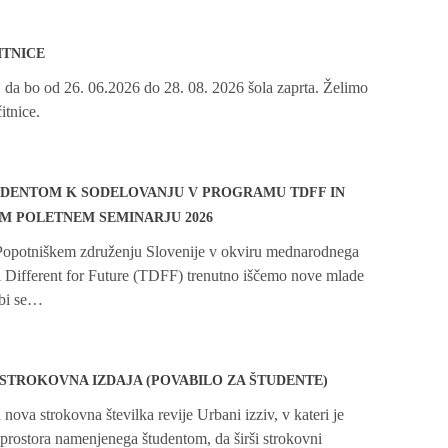
ITNICE
da bo od 26. 06.2026 do 28. 08. 2026 šola zaprta. Želimo
itnice.
UDENTOM K SODELOVANJU V PROGRAMU TDFF IN
 POLETNEM SEMINARJU 2026
Popotniškem združenju Slovenije v okviru mednarodnega
 Different for Future (TDFF) trenutno iščemo nove mlade
 bi se…
, STROKOVNA IZDAJA (POVABILO ZA ŠTUDENTE)
 nova strokovna številka revije Urbani izziv, v kateri je
prostora namenjenega študentom, da širši strokovni