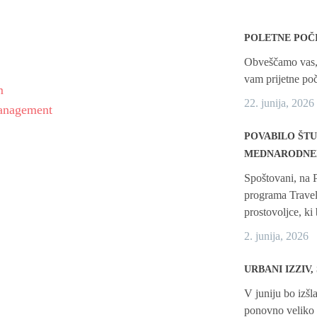
POLETNE POČ
Obveščamo vas, 
vam prijetne poč
m
22. junija, 2026
management
POVABILO ŠT
MEDNARODNEM
Spoštovani, na 
programa Travel
prostovoljce, ki
2. junija, 2026
URBANI IZZIV
V juniju bo izšla
ponovno veliko 