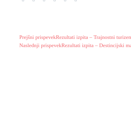
Prejšni prispevek
Rezultati izpita – Trajnostni turize
Naslednji prispevek
Rezultati izpita – Destincijski 