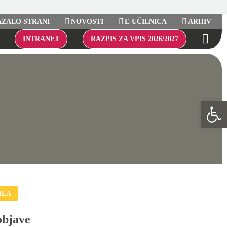
ZALO STRANI
NOVOSTI
E-UČILNICA
ARHIV
INTRANET
RAZPIS ZA VPIS 2026/2027
Open 
ILA
objave