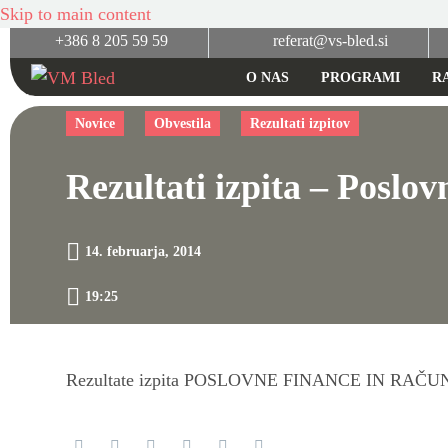
Skip to main content
+386 8 205 59 59
referat@vs-bled.si
O NAS
PROGRAMI
R
Novice
Obvestila
Rezultati izpitov
Rezultati izpita – Poslo
14. februarja, 2014
19:25
Rezultate izpita POSLOVNE FINANCE IN RAČU