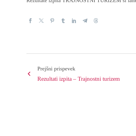
Rezultate izpita TRAJNOSTNI TURIZEM si lah
Prejšni prispevek
Rezultati izpita – Trajnostni turizem