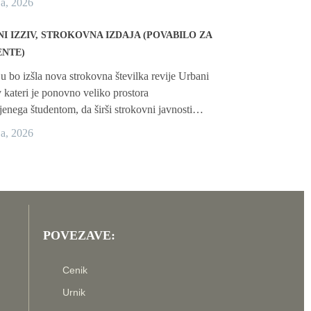
ja, 2026
I IZZIV, STROKOVNA IZDAJA (POVABILO ZA
ENTE)
ju bo izšla nova strokovna številka revije Urbani
 v kateri je ponovno veliko prostora
enega študentom, da širši strokovni javnosti…
ja, 2026
POVEZAVE:
Cenik
Urnik