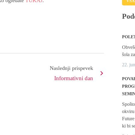
ko ogledate
TUKAJ
.
VSA
Pod
POLE
Obvešč
šola z
22. ju
Naslednji prispevek
Informativni dan
POVA
PROG
SEMIN
Spošto
okviru
Future
ki bi 