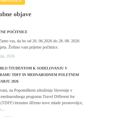
 OBVESTILA
obne objave
TNE POČITNICE
amo vas, da bo od 26. 06.2026 do 28. 08. 2026
aprta. Želimo vam prijetne počitnice.
nija, 2026
BILO ŠTUDENTOM K SODELOVANJU V
RAMU TDFF IN MEDNARODNEM POLETNEM
ARJU 2026
vani, na Popotniškem združenju Slovenije v
 mednarodnega programa Travel Different for
 (TDFF) trenutno iščemo nove mlade prostovoljce,
se…