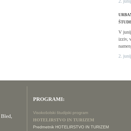
2. juni
URBAN
ŠTUD
V juni
izziv,
namenj
2. juni
PROGRAMI:
Visokošolski študijski program
 Bled,
HOTELIRSTVO IN TURIZEM
Predmetnik HOTELIRSTVO IN TURIZEM