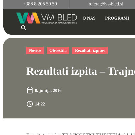
+386 8 205 59 59
referat@vs-bled.si
O NAS
PROGRAMI
Novice
Obvestila
Rezultati izpitov
Rezultati izpita – Traj
8. junija, 2016
14:22