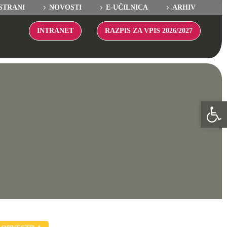
STRANI
NOVOSTI
E-UČILNICA
ARHIV
INTRANET
RAZPIS ZA VPIS 2026/2027
Ope