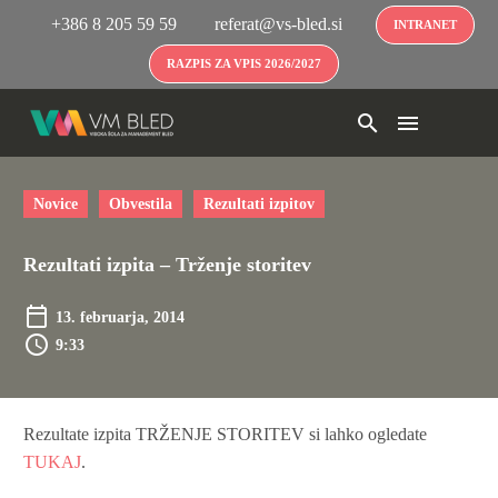
+386 8 205 59 59
referat@vs-bled.si
INTRANET
RAZPIS ZA VPIS 2026/2027
Novice
Obvestila
Rezultati izpitov
Rezultati izpita – Trženje storitev
13. februarja, 2014
9:33
Rezultate izpita TRŽENJE STORITEV si lahko ogledate
TUKAJ
.