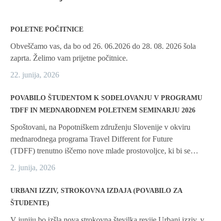
POLETNE POČITNICE
Obveščamo vas, da bo od 26. 06.2026 do 28. 08. 2026 šola
zaprta. Želimo vam prijetne počitnice.
22. junija, 2026
POVABILO ŠTUDENTOM K SODELOVANJU V PROGRAMU
TDFF IN MEDNARODNEM POLETNEM SEMINARJU 2026
Spoštovani, na Popotniškem združenju Slovenije v okviru
mednarodnega programa Travel Different for Future
(TDFF) trenutno iščemo nove mlade prostovoljce, ki bi se…
2. junija, 2026
URBANI IZZIV, STROKOVNA IZDAJA (POVABILO ZA
ŠTUDENTE)
V juniju bo izšla nova strokovna številka revije Urbani izziv, v