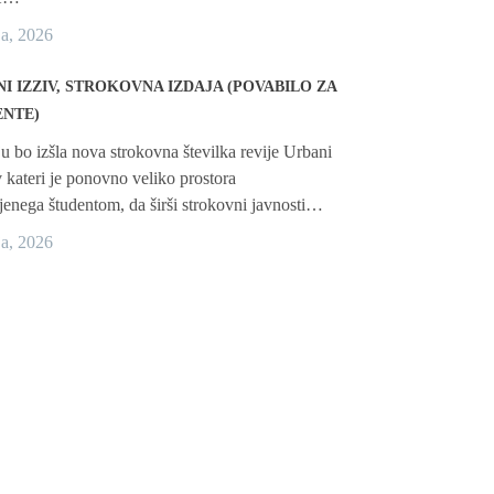
ja, 2026
I IZZIV, STROKOVNA IZDAJA (POVABILO ZA
ENTE)
ju bo izšla nova strokovna številka revije Urbani
 v kateri je ponovno veliko prostora
enega študentom, da širši strokovni javnosti…
ja, 2026