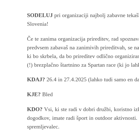
SODELUJ
pri organizaciji najbolj zabavne tek
Slovenia!
Če te zanima organizacija prireditev, rad spoznava
predvsem zabavaš na zanimivih prireditvah, se na
ki bo skrbela, da bo prireditev odlično organizira
(!) brezplačno štartnino za Spartan race (ki jo la
KDAJ?
26.4 in 27.4.2025 (lahko tudi samo en d
KJE?
Bled
KDO?
Vsi, ki ste radi v dobri družbi, koristno iz
dogodkov, imate radi šport in outdoor aktivnosti. 
spremljevalec.