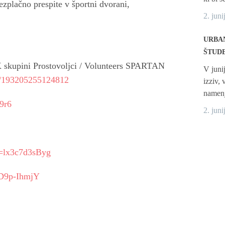
ezplačno prespite v športni dvorani,
2. juni
URBAN
ŠTUD
skupini Prostovoljci / Volunteers SPARTAN
V juni
s/193205255124812
izziv,
namenj
9r6
2. juni
v=lx3c7d3sByg
JD9p-IhmjY