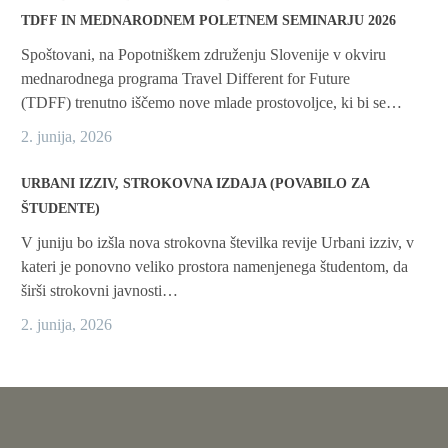
TDFF IN MEDNARODNEM POLETNEM SEMINARJU 2026
Spoštovani, na Popotniškem združenju Slovenije v okviru
mednarodnega programa Travel Different for Future
(TDFF) trenutno iščemo nove mlade prostovoljce, ki bi se…
2. junija, 2026
URBANI IZZIV, STROKOVNA IZDAJA (POVABILO ZA
ŠTUDENTE)
V juniju bo izšla nova strokovna številka revije Urbani izziv, v
kateri je ponovno veliko prostora namenjenega študentom, da
širši strokovni javnosti…
2. junija, 2026