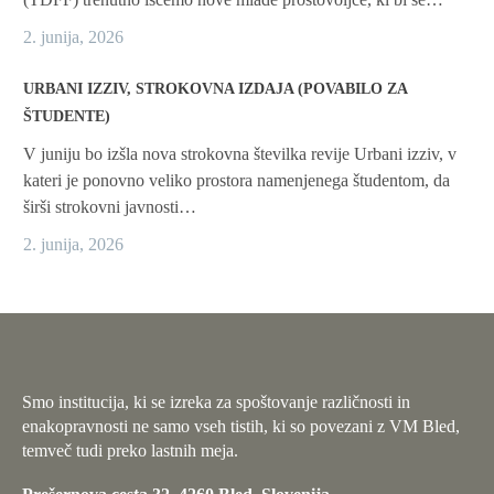
2. junija, 2026
URBANI IZZIV, STROKOVNA IZDAJA (POVABILO ZA
ŠTUDENTE)
V juniju bo izšla nova strokovna številka revije Urbani izziv, v
kateri je ponovno veliko prostora namenjenega študentom, da
širši strokovni javnosti…
2. junija, 2026
Smo institucija, ki se izreka za spoštovanje različnosti in
enakopravnosti ne samo vseh tistih, ki so povezani z VM Bled,
temveč tudi preko lastnih meja.