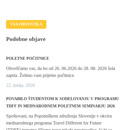
VSA OBVESTILA
Podobne objave
POLETNE POČITNICE
Obveščamo vas, da bo od 26. 06.2026 do 28. 08. 2026 šola
zaprta. Želimo vam prijetne počitnice.
22. junija, 2026
POVABILO ŠTUDENTOM K SODELOVANJU V PROGRAMU
TDFF IN MEDNARODNEM POLETNEM SEMINARJU 2026
Spoštovani, na Popotniškem združenju Slovenije v okviru
mednarodnega programa Travel Different for Future
(TDFF) trenutno iščemo nove mlade prostovoljce, ki bi se…