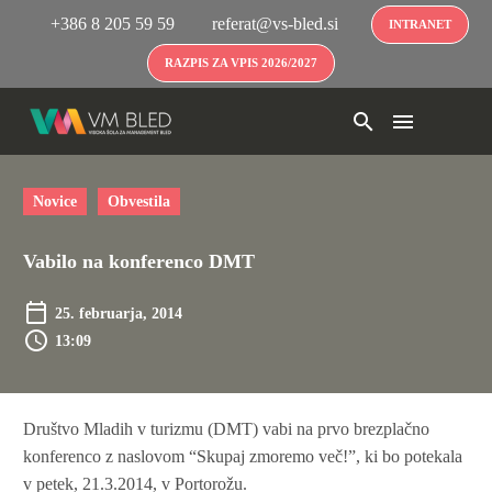
+386 8 205 59 59
referat@vs-bled.si
INTRANET
RAZPIS ZA VPIS 2026/2027
Novice
Obvestila
Vabilo na konferenco DMT
25. februarja, 2014
13:09
Društvo Mladih v turizmu (DMT) vabi na prvo brezplačno
konferenco z naslovom “Skupaj zmoremo več!”, ki bo potekala
v petek, 21.3.2014, v Portorožu.