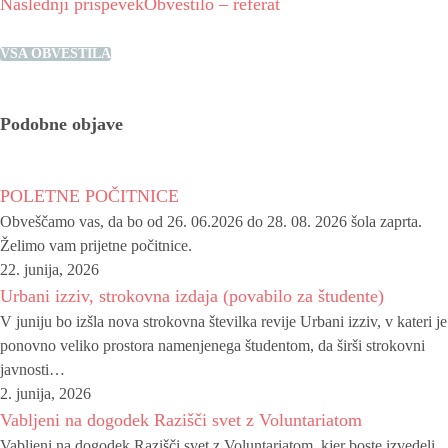
Naslednji prispevek
Obvestilo – referat
VSA OBVESTILA
Podobne objave
POLETNE POČITNICE
Obveščamo vas, da bo od 26. 06.2026 do 28. 08. 2026 šola zaprta.
Želimo vam prijetne počitnice.
22. junija, 2026
Urbani izziv, strokovna izdaja (povabilo za študente)
V juniju bo izšla nova strokovna številka revije Urbani izziv, v kateri je
ponovno veliko prostora namenjenega študentom, da širši strokovni
javnosti…
2. junija, 2026
Vabljeni na dogodek Razišči svet z Voluntariatom
Vabljeni na dogodek Razišči svet z Voluntariatom, kjer boste izvedeli