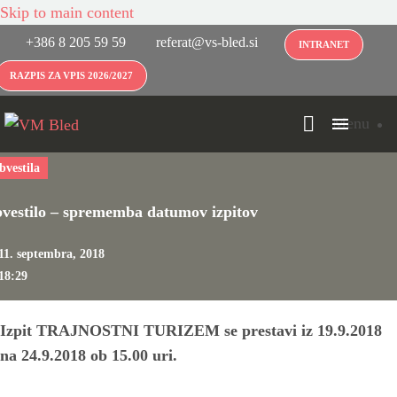
Skip to main content
+386 8 205 59 59
referat@vs-bled.si
INTRANET
RAZPIS ZA VPIS 2026/2027
Menu
bvestila
vestilo – sprememba datumov izpitov
11. septembra, 2018
18:29
Izpit TRAJNOSTNI TURIZEM se prestavi iz 19.9.2018
na 24.9.2018 ob 15.00 uri.