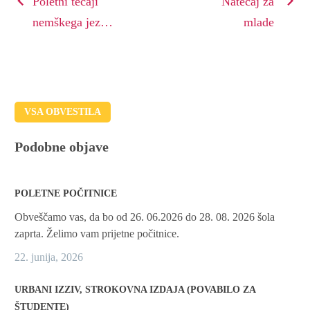
Poletni tečaji
Natečaj za
nemškega jezika
mlade
2022 za
študente
VSA OBVESTILA
Podobne objave
POLETNE POČITNICE
Obveščamo vas, da bo od 26. 06.2026 do 28. 08. 2026 šola
zaprta. Želimo vam prijetne počitnice.
22. junija, 2026
URBANI IZZIV, STROKOVNA IZDAJA (POVABILO ZA
ŠTUDENTE)