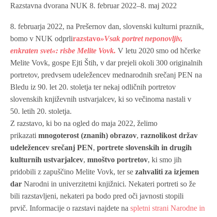
Razstavna dvorana NUK 8. februar 2022–8. maj 2022
8. februarja 2022, na Prešernov dan, slovenski kulturni praznik,
bomo v NUK odprli
razstavo
»Vsak portret neponovljiv,
enkraten svet«: risbe Melite Vovk.
V letu 2020 smo od hčerke
Melite Vovk, gospe Ejti Štih, v dar prejeli okoli 300 originalnih
portretov, predvsem udeležencev mednarodnih srečanj PEN na
Bledu iz 90. let 20. stoletja ter nekaj odličnih portretov
slovenskih književnih ustvarjalcev, ki so večinoma nastali v
50. letih 20. stoletja.
Z razstavo, ki bo na ogled do maja 2022, želimo
prikazati
mnogoterost (znanih) obrazov
,
raznolikost držav
udeležencev srečanj PEN
,
portrete slovenskih in drugih
kulturnih ustvarjalcev
,
mnoštvo portretov
, ki smo jih
pridobili z zapuščino Melite Vovk, ter se
zahvaliti za izjemen
dar
Narodni in univerzitetni knjižnici. Nekateri portreti so že
bili razstavljeni, nekateri pa bodo pred oči javnosti stopili
prvič. Informacije o razstavi najdete na
spletni strani Narodne in