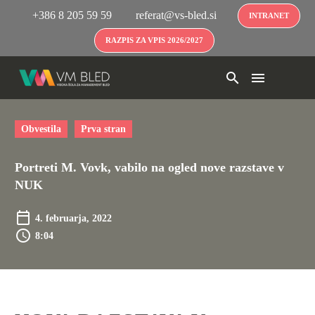
+386 8 205 59 59
referat@vs-bled.si
INTRANET
RAZPIS ZA VPIS 2026/2027
Obvestila
Prva stran
Portreti M. Vovk, vabilo na ogled nove razstave v
NUK
4. februarja, 2022
8:04