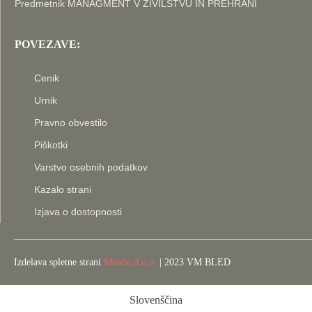
Predmetnik MANAGMENT V ŽIVILSTVU IN PREHRANI
POVEZAVE:
Cenik
Urnik
Pravno obvestilo
Piškotki
Varstvo osebnih podatkov
Kazalo strani
Izjava o dostopnosti
Izdelava spletne strani
Mandu d.o.o.
| 2023 VM BLED
Slovenščina