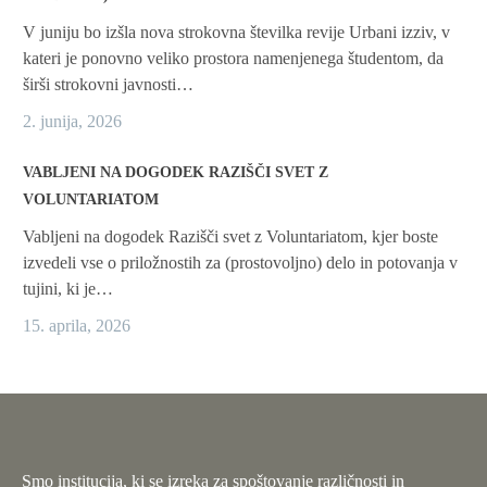
V juniju bo izšla nova strokovna številka revije Urbani izziv, v
kateri je ponovno veliko prostora namenjenega študentom, da
širši strokovni javnosti…
2. junija, 2026
VABLJENI NA DOGODEK RAZIŠČI SVET Z
VOLUNTARIATOM
Vabljeni na dogodek Razišči svet z Voluntariatom, kjer boste
izvedeli vse o priložnostih za (prostovoljno) delo in potovanja v
tujini, ki je…
15. aprila, 2026
Smo institucija, ki se izreka za spoštovanje različnosti in