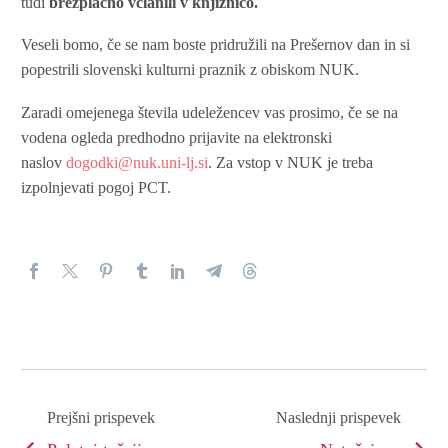
tudi
brezplačno včlanili v knjižnico.
Veseli bomo, če se nam boste pridružili na Prešernov dan in si
popestrili slovenski kulturni praznik z obiskom NUK.
Zaradi omejenega števila udeležencev vas prosimo, če se na
vodena ogleda predhodno prijavite na elektronski
naslov
dogodki@nuk.uni-lj.si
. Za vstop v NUK je treba
izpolnjevati pogoj PCT.
Prejšni prispevek
Naslednji prispevek