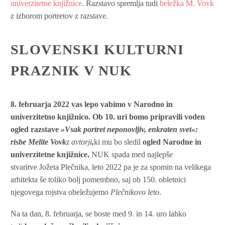
univerzitetne knjižnice
. Razstavo spremlja tudi
beležka M. Vovk
z izborom portretov z razstave.
SLOVENSKI KULTURNI
PRAZNIK V NUK
8. februarja 2022 vas lepo vabimo v Narodno in
univerzitetno knjižnico. Ob 10. uri bomo pripravili voden
ogled razstave
»Vsak portret neponovljiv, enkraten svet«:
risbe Melite Vovk
z avtorji
,
ki mu bo sledil
ogled Narodne in
univerzitetne knjižnice.
NUK spada med najlepše
stvaritve Jožeta Plečnika, leto 2022 pa je za spomin na velikega
arhitekta še toliko bolj pomembno, saj ob 150. obletnici
njegovega rojstva obeležujemo
Plečnikovo leto
.
Na ta dan, 8. februarja, se boste med 9. in 14. uro lahko