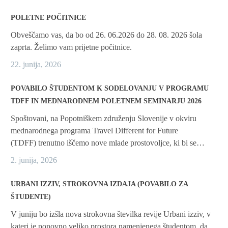
POLETNE POČITNICE
Obveščamo vas, da bo od 26. 06.2026 do 28. 08. 2026 šola
zaprta. Želimo vam prijetne počitnice.
22. junija, 2026
POVABILO ŠTUDENTOM K SODELOVANJU V PROGRAMU
TDFF IN MEDNARODNEM POLETNEM SEMINARJU 2026
Spoštovani, na Popotniškem združenju Slovenije v okviru
mednarodnega programa Travel Different for Future
(TDFF) trenutno iščemo nove mlade prostovoljce, ki bi se…
2. junija, 2026
URBANI IZZIV, STROKOVNA IZDAJA (POVABILO ZA
ŠTUDENTE)
V juniju bo izšla nova strokovna številka revije Urbani izziv, v
kateri je ponovno veliko prostora namenjenega študentom, da