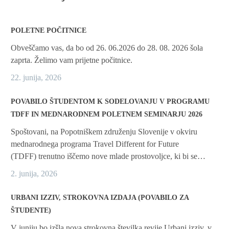
POLETNE POČITNICE
Obveščamo vas, da bo od 26. 06.2026 do 28. 08. 2026 šola
zaprta. Želimo vam prijetne počitnice.
22. junija, 2026
POVABILO ŠTUDENTOM K SODELOVANJU V PROGRAMU
TDFF IN MEDNARODNEM POLETNEM SEMINARJU 2026
Spoštovani, na Popotniškem združenju Slovenije v okviru
mednarodnega programa Travel Different for Future
(TDFF) trenutno iščemo nove mlade prostovoljce, ki bi se…
2. junija, 2026
URBANI IZZIV, STROKOVNA IZDAJA (POVABILO ZA
ŠTUDENTE)
V juniju bo izšla nova strokovna številka revije Urbani izziv, v