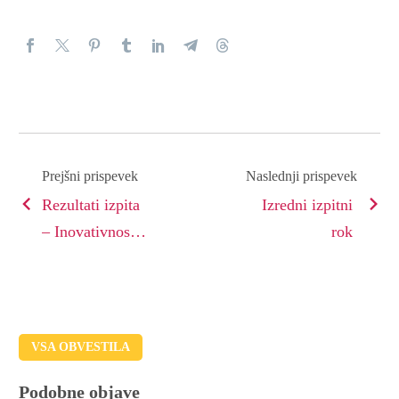
Prejšni prispevek
Naslednji prispevek
Rezultati izpita
Izredni izpitni
– Inovativnost
rok
in podjetnost v
turizmu
VSA OBVESTILA
Podobne objave