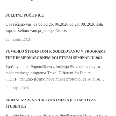
POLETNE POČITNICE
Obveščamo vas, da bo od 26. 06.2026 do 28. 08. 2026 šola
zaprta. Želimo vam prijetne počitnice.
22. junija, 2026
POVABILO ŠTUDENTOM K SODELOVANJU V PROGRAMU
TDFF IN MEDNARODNEM POLETNEM SEMINARJU 2026
Spoštovani, na Popotniškem združenju Slovenije v okviru
mednarodnega programa Travel Different for Future
(TDFF) trenutno iščemo nove mlade prostovoljce, ki bi se…
2. junija, 2026
URBANI IZZIV, STROKOVNA IZDAJA (POVABILO ZA
ŠTUDENTE)
V juniju bo izšla nova strokovna številka revije Urbani izziv, v