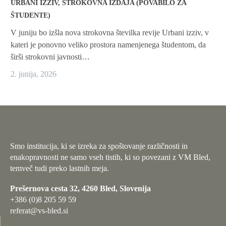
URBANI IZZIV, STROKOVNA IZDAJA (POVABILO ZA
ŠTUDENTE)
V juniju bo izšla nova strokovna številka revije Urbani izziv, v
kateri je ponovno veliko prostora namenjenega študentom, da
širši strokovni javnosti…
2. junija, 2026
Smo institucija, ki se izreka za spoštovanje različnosti in
enakopravnosti ne samo vseh tistih, ki so povezani z VM Bled,
temveč tudi preko lastnih meja.
Prešernova cesta 32, 4260 Bled, Slovenija
+386 (0)8 205 59 59
referat@vs-bled.si