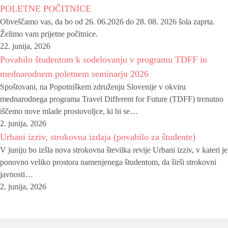
POLETNE POČITNICE
Obveščamo vas, da bo od 26. 06.2026 do 28. 08. 2026 šola zaprta.
Želimo vam prijetne počitnice.
22. junija, 2026
Povabilo študentom k sodelovanju v programu TDFF in
mednarodnem poletnem seminarju 2026
Spoštovani, na Popotniškem združenju Slovenije v okviru
mednarodnega programa Travel Different for Future (TDFF) trenutno
iščemo nove mlade prostovoljce, ki bi se…
2. junija, 2026
Urbani izziv, strokovna izdaja (povabilo za študente)
V juniju bo izšla nova strokovna številka revije Urbani izziv, v kateri je
ponovno veliko prostora namenjenega študentom, da širši strokovni
javnosti…
2. junija, 2026