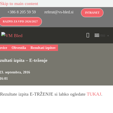
Skip to main content
+386 8 205 59 59
referat@vs-bled.si
INTRANET
RAZPIS ZA VPIS 2026/2027
Menu
ovice
Obvestila
Rezultati izpitov
zultati izpita – E-trženje
23. septembra, 2016
16:01
Rezultate izpita E-TRŽENJE si lahko ogledate
TUKAJ
.