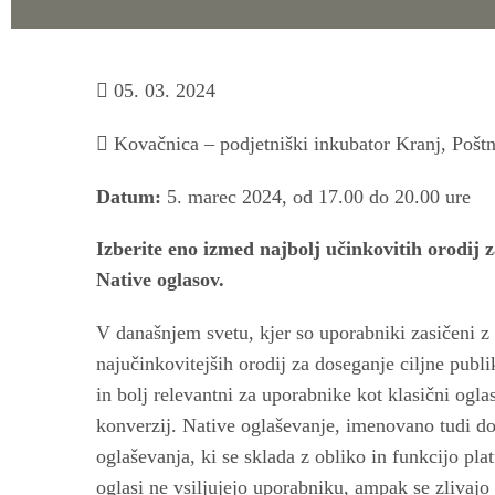
05. 03. 2024
Kovačnica – podjetniški inkubator Kranj, Poštn
Datum:
5. marec 2024, od 17.00 do 20.00 ure
Izberite eno izmed najbolj učinkovitih orodij z
Native oglasov.
V današnjem svetu, kjer so uporabniki zasičeni z 
najučinkovitejših orodij za doseganje ciljne publi
in bolj relevantni za uporabnike kot klasični ogla
konverzij. Native oglaševanje, imenovano tudi d
oglaševanja, ki se sklada z obliko in funkcijo pla
oglasi ne vsiljujejo uporabniku, ampak se zlivajo 