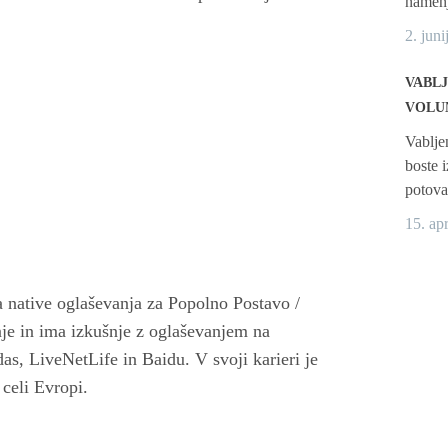
namenj
2. juni
VABLJ
VOLU
Vablje
boste i
potova
15. ap
 native oglaševanja za Popolno Postavo /
nje in ima izkušnje z oglaševanjem na
s, LiveNetLife in Baidu. V svoji karieri je
 celi Evropi.