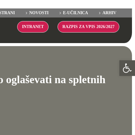
STRANI
NOVOSTI
E-UČILNICA
ARHIV
INTRANET
RAZPIS ZA VPIS 2026/2027
Ope
oglaševati na spletnih