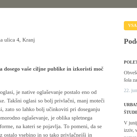
VSA
a ulica 4, Kranj
Pod
POLE
a dosego vaše ciljne publike in izkoristi moč
Obvešč
šola z
22. ju
oglasi, je native oglaševanje postalo eno od
ke. Takšni oglasi so bolj privlačni, manj moteči
URBAN
si, zato so lahko bolj učinkoviti pri doseganju
ŠTUD
omorodno oglaševanje, je oblika spletnega
V juni
tforme, na kateri se pojavlja. To pomeni, da se
izziv,
z ostalo vsebino in so tako privlačnejši in