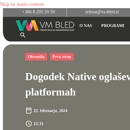
Skip to main content
+386 8 205 59 59
referat@vs-bled.si
O NAS
PROGRAMI
Obvestila
Prva stran
Dogodek Native oglašev
platformah
22. februarja, 2024
12:33