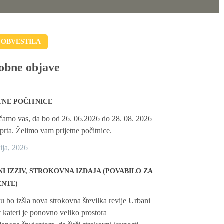
 OBVESTILA
obne objave
TNE POČITNICE
amo vas, da bo od 26. 06.2026 do 28. 08. 2026
aprta. Želimo vam prijetne počitnice.
nija, 2026
I IZZIV, STROKOVNA IZDAJA (POVABILO ZA
ENTE)
ju bo izšla nova strokovna številka revije Urbani
 v kateri je ponovno veliko prostora