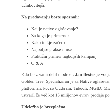
učinkovitejši.
Na predavanju boste spoznali:
Kaj je native oglaševanje?
Za koga je primerno?
Kako in kje začeti?
Najboljše prakse / niše
Praktični primeri najboljših kampanj
Q & A
Kdo bo z vami delil modrost:
Jan Bešter
je vodja
Golden Tree. Specializiran je za Native oglaševa
platformah, kot so Outbrain, Tabooli, MGID, Mida
ustvaril že več kot 15 milijonov evrov prodaje po
Udeležba
je
brezplačna
.