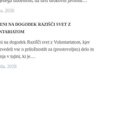
enega študentom, da širši strokovni javnosti…
ja, 2026
ENI NA DOGODEK RAZIŠČI SVET Z
NTARIATOM
ni na dogodek Razišči svet z Voluntariatom, kjer
zvedeli vse o priložnostih za (prostovoljno) delo in
nja v tujini, ki je…
rila, 2026