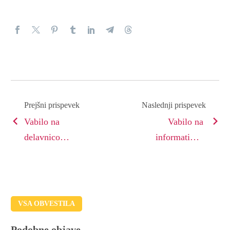
Prejšni prispevek
Naslednji prispevek
Vabilo na
Vabilo na
delavnico
informativne
OPTIMIZACIJA
dneve
HOTELSKEGA
POSLOVANJA
VSA OBVESTILA
Podobne objave