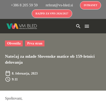
+386 8 205 59 59
referat@vs-bled.si
INTRANET
RAZPIS ZA VPIS 2026/2027
Obvestila
Prva stran
Natečaj za mlade Slovenske matice ob 159-letnici
delovanja
8. februarja, 2023
9:11
Spoštovani,