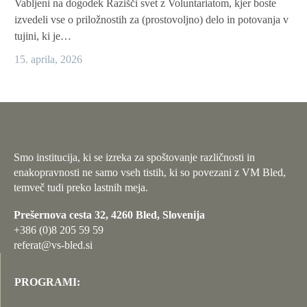
Vabljeni na dogodek Razišči svet z Voluntariatom, kjer boste
izvedeli vse o priložnostih za (prostovoljno) delo in potovanja v
tujini, ki je…
15. aprila, 2026
Smo institucija, ki se izreka za spoštovanje različnosti in
enakopravnosti ne samo vseh tistih, ki so povezani z VM Bled,
temveč tudi preko lastnih meja.
Prešernova cesta 32, 4260 Bled, Slovenija
+386 (0)8 205 59 59
referat@vs-bled.si
PROGRAMI: