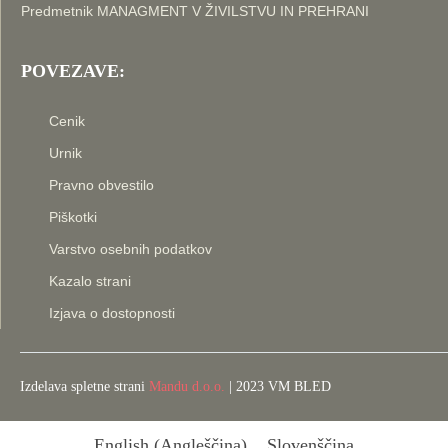
Predmetnik MANAGMENT V ŽIVILSTVU IN PREHRANI
POVEZAVE:
Cenik
Urnik
Pravno obvestilo
Piškotki
Varstvo osebnih podatkov
Kazalo strani
Izjava o dostopnosti
Izdelava spletne strani
Mandu d.o.o.
| 2023 VM BLED
English
(
Angleščina
)
Slovenščina