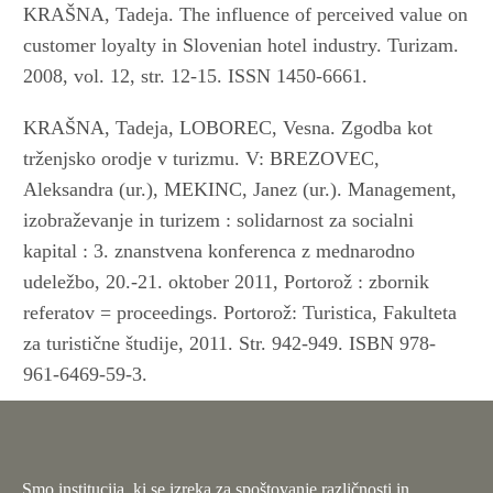
KRAŠNA, Tadeja. The influence of perceived value on
customer loyalty in Slovenian hotel industry. Turizam.
2008, vol. 12, str. 12-15. ISSN 1450-6661.
KRAŠNA, Tadeja, LOBOREC, Vesna. Zgodba kot
trženjsko orodje v turizmu. V: BREZOVEC,
Aleksandra (ur.), MEKINC, Janez (ur.). Management,
izobraževanje in turizem : solidarnost za socialni
kapital : 3. znanstvena konferenca z mednarodno
udeležbo, 20.-21. oktober 2011, Portorož : zbornik
referatov = proceedings. Portorož: Turistica, Fakulteta
za turistične študije, 2011. Str. 942-949. ISBN 978-
961-6469-59-3.
Smo institucija, ki se izreka za spoštovanje različnosti in