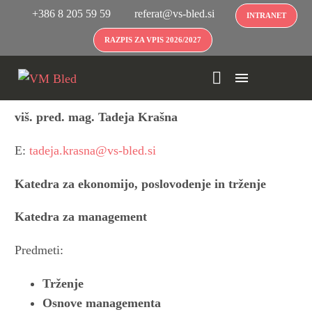
+386 8 205 59 59
referat@vs-bled.si
INTRANET
RAZPIS ZA VPIS 2026/2027
viš. pred. mag. Tadeja Krašna
E:
tadeja.krasna@vs-bled.si
Katedra za ekonomijo, poslovodenje in trženje
Katedra za management
Predmeti:
Trženje
Osnove managementa