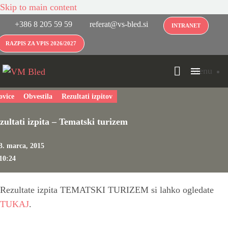
Skip to main content
+386 8 205 59 59
referat@vs-bled.si
INTRANET
RAZPIS ZA VPIS 2026/2027
Menu
ovice
Obvestila
Rezultati izpitov
zultati izpita – Tematski turizem
3. marca, 2015
10:24
Rezultate izpita TEMATSKI TURIZEM si lahko ogledate
TUKAJ
.