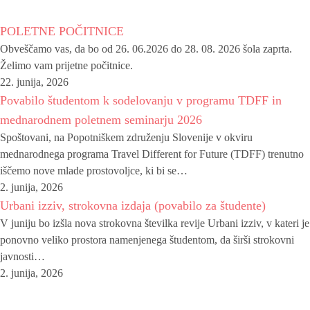
POLETNE POČITNICE
Obveščamo vas, da bo od 26. 06.2026 do 28. 08. 2026 šola zaprta.
Želimo vam prijetne počitnice.
22. junija, 2026
Povabilo študentom k sodelovanju v programu TDFF in
mednarodnem poletnem seminarju 2026
Spoštovani, na Popotniškem združenju Slovenije v okviru
mednarodnega programa Travel Different for Future (TDFF) trenutno
iščemo nove mlade prostovoljce, ki bi se…
2. junija, 2026
Urbani izziv, strokovna izdaja (povabilo za študente)
V juniju bo izšla nova strokovna številka revije Urbani izziv, v kateri je
ponovno veliko prostora namenjenega študentom, da širši strokovni
javnosti…
2. junija, 2026