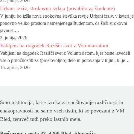
22. junija, 2026
Urbani izziv, strokovna izdaja (povabilo za študente)
V juniju bo izšla nova strokovna številka revije Urbani izziv, v kateri je
ponovno veliko prostora namenjenega študentom, da širši strokovni
javnosti…
2. junija, 2026
Vabljeni na dogodek Razišči svet z Voluntariatom
Vabljeni na dogodek Razišči svet z Voluntariatom, kjer boste izvedeli
vse o priložnostih za (prostovoljno) delo in potovanja v tujini, ki je…
15. aprila, 2026
Smo institucija, ki se izreka za spoštovanje različnosti in
enakopravnosti ne samo vseh tistih, ki so povezani z VM
Bled, temveč tudi preko lastnih meja.
Prešernova cesta 32, 4260 Bled, Slovenija