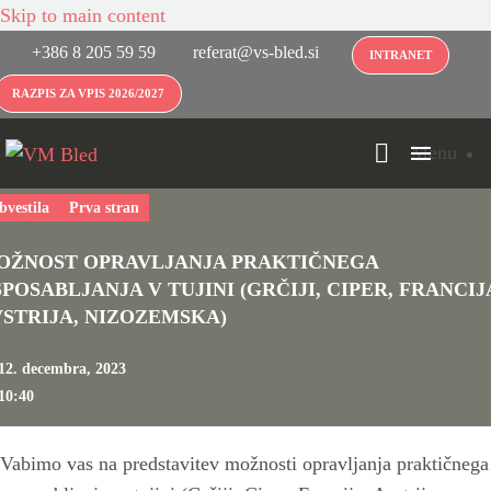
Skip to main content
+386 8 205 59 59
referat@vs-bled.si
INTRANET
RAZPIS ZA VPIS 2026/2027
Menu
bvestila
Prva stran
OŽNOST OPRAVLJANJA PRAKTIČNEGA
POSABLJANJA V TUJINI (GRČIJI, CIPER, FRANCIJ
VSTRIJA, NIZOZEMSKA)
12. decembra, 2023
10:40
Vabimo vas na predstavitev možnosti opravljanja praktičnega