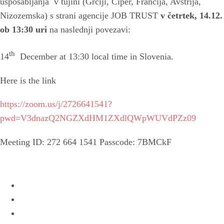
usposabljanja v tujini (Grčiji, Ciper, Francija, Avstrija,
Nizozemska) s strani agencije JOB TRUST
v četrtek, 14.12.
ob 13:30 uri
na naslednji povezavi:
th
14
December at 13:30 local time in Slovenia.
Here is the link
https://zoom.us/j/2726641541?
pwd=V3dnazQ2NGZXdHM1ZXdlQWpWUVdPZz09
Meeting ID: 272 664 1541 Passcode: 7BMCkF